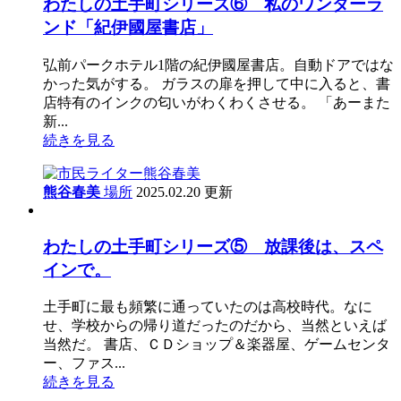
わたしの土手町シリーズ⑥ 私のワンダーラ
ンド「紀伊國屋書店」
弘前パークホテル1階の紀伊國屋書店。自動ドアではな
かった気がする。 ガラスの扉を押して中に入ると、書
店特有のインクの匂いがわくわくさせる。 「あーまた
新...
続きを見る
熊谷春美
場所
2025.02.20 更新
わたしの土手町シリーズ⑤ 放課後は、スペ
インで。
土手町に最も頻繁に通っていたのは高校時代。なに
せ、学校からの帰り道だったのだから、当然といえば
当然だ。 書店、ＣＤショップ＆楽器屋、ゲームセンタ
ー、ファス...
続きを見る