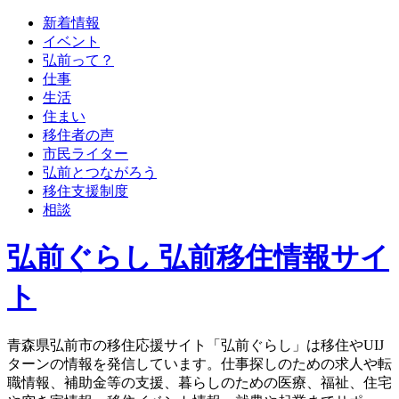
新着情報
イベント
弘前って？
仕事
生活
住まい
移住者の声
市民ライター
弘前とつながろう
移住支援制度
相談
弘前ぐらし 弘前移住情報サイ
ト
青森県弘前市の移住応援サイト「弘前ぐらし」は移住やUIJ
ターンの情報を発信しています。仕事探しのための求人や転
職情報、補助金等の支援、暮らしのための医療、福祉、住宅