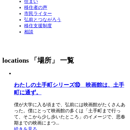
住まい
移住者の声
市民ライター
弘前とつながろう
移住支援制度
相談
locations
「場所」 一覧
わたしの土手町シリーズ⑩ 映画館は、土手
町に通ず。
僕が大学に入る頃まで、弘前には映画館がたくさんあ
った。僕にとって映画館の多くは「土手町まで行っ
て、そこから少し歩いたところ」のイメージで、思春
期までの映画にまつ...
続きを見る