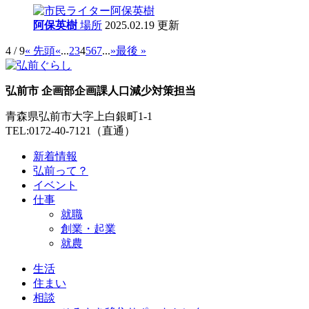
阿保英樹
場所
2025.02.19 更新
4 / 9
« 先頭
«
...
2
3
4
5
6
7
...
»
最後 »
弘前市 企画部企画課人口減少対策担当
青森県弘前市大字上白銀町1-1
TEL:0172-40-7121（直通）
新着情報
弘前って？
イベント
仕事
就職
創業・起業
就農
生活
住まい
相談