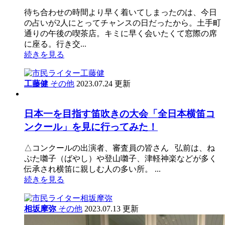
待ち合わせの時間より早く着いてしまったのは、今日
の占いが2人にとってチャンスの日だったから。土手町
通りの午後の喫茶店。キミに早く会いたくて窓際の席
に座る。行き交...
続きを見る
工藤健
その他
2023.07.24 更新
日本一を目指す笛吹きの大会「全日本横笛コ
ンクール」を見に行ってみた！
△コンクールの出演者、審査員の皆さん 弘前は、ね
ぷた囃子（ばやし）や登山囃子、津軽神楽などが多く
伝承され横笛に親しむ人の多い所。 ...
続きを見る
相坂摩弥
その他
2023.07.13 更新