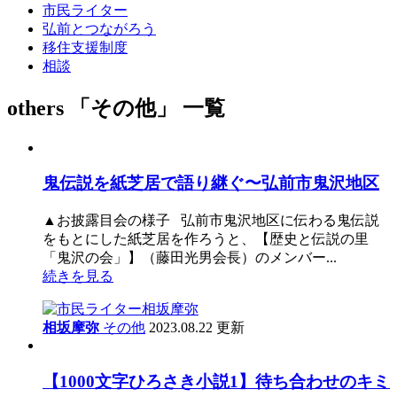
市民ライター
弘前とつながろう
移住支援制度
相談
others
「その他」 一覧
鬼伝説を紙芝居で語り継ぐ〜弘前市鬼沢地区
▲お披露目会の様子 弘前市鬼沢地区に伝わる鬼伝説
をもとにした紙芝居を作ろうと、【歴史と伝説の里
「鬼沢の会」】（藤田光男会長）のメンバー...
続きを見る
相坂摩弥
その他
2023.08.22 更新
【1000文字ひろさき小説1】待ち合わせのキミ