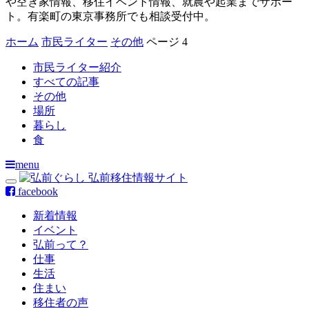
や空き家情報、移住イベント情報、就農や起業までサポー
ト。有楽町の東京事務所でも相談受付中。
ホーム
市民ライター
その他
ページ 4
市民ライター紹介
すべての記事
その他
場所
暮らし
食
menu
facebook
新着情報
イベント
弘前って？
仕事
生活
住まい
移住者の声