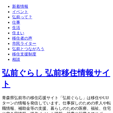
新着情報
イベント
弘前って？
仕事
生活
住まい
移住者の声
市民ライター
弘前とつながろう
移住支援制度
相談
弘前ぐらし 弘前移住情報サイ
ト
青森県弘前市の移住応援サイト「弘前ぐらし」は移住やUIJ
ターンの情報を発信しています。仕事探しのための求人や転
職情報、補助金等の支援、暮らしのための医療、福祉、住宅