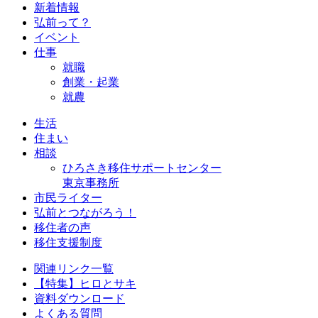
新着情報
弘前って？
イベント
仕事
就職
創業・起業
就農
生活
住まい
相談
ひろさき移住サポートセンター
東京事務所
市民ライター
弘前とつながろう！
移住者の声
移住支援制度
関連リンク一覧
【特集】ヒロとサキ
資料ダウンロード
よくある質問