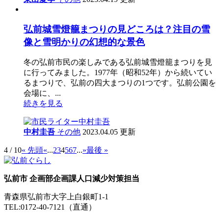
弘前城雪燈籠まつりの見どころは？注目の雪
像と雪明かりの幻想的な景色
冬の弘前市民の楽しみである弘前城雪燈籠まつりを見
に行ってみました。1977年（昭和52年）から続いてい
るまつりで、弘前の四大まつりの1つです。弘前公園を
会場に、...
続きを見る
中村圭吾
その他
2023.04.05 更新
4 / 10
« 先頭
«
...
2
3
4
5
6
7
...
»
最後 »
弘前市 企画部企画課人口減少対策担当
青森県弘前市大字上白銀町1-1
TEL:0172-40-7121（直通）