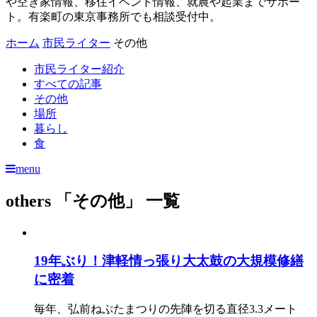
や空き家情報、移住イベント情報、就農や起業までサポー
ト。有楽町の東京事務所でも相談受付中。
ホーム
市民ライター
その他
市民ライター紹介
すべての記事
その他
場所
暮らし
食
menu
others
「その他」 一覧
19年ぶり！津軽情っ張り大太鼓の大規模修繕
に密着
毎年、弘前ねぷたまつりの先陣を切る直径3.3メート