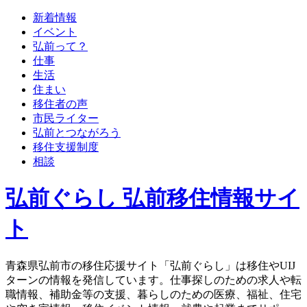
新着情報
イベント
弘前って？
仕事
生活
住まい
移住者の声
市民ライター
弘前とつながろう
移住支援制度
相談
弘前ぐらし 弘前移住情報サイ
ト
青森県弘前市の移住応援サイト「弘前ぐらし」は移住やUIJ
ターンの情報を発信しています。仕事探しのための求人や転
職情報、補助金等の支援、暮らしのための医療、福祉、住宅