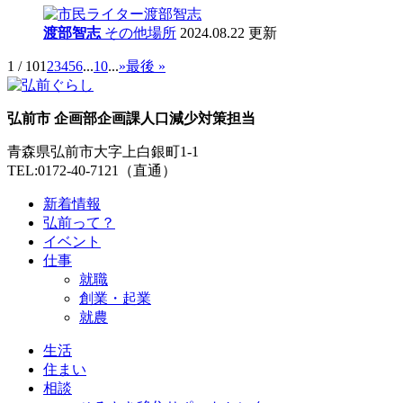
渡部智志
その他
場所
2024.08.22 更新
1 / 10
1
2
3
4
5
6
...
10
...
»
最後 »
弘前市 企画部企画課人口減少対策担当
青森県弘前市大字上白銀町1-1
TEL:0172-40-7121（直通）
新着情報
弘前って？
イベント
仕事
就職
創業・起業
就農
生活
住まい
相談