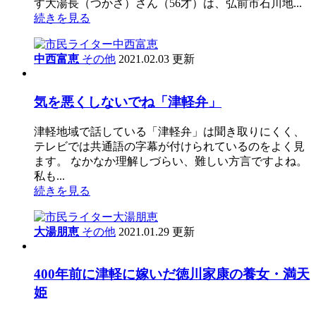
す大湯長（つかさ）さん（56才）は、弘前市石川地...
続きを見る
中西富恵
その他
2021.02.03 更新
気を悪くしないでね「津軽弁」
津軽地域で話している「津軽弁」は聞き取りにくく、
テレビでは共通語の字幕が付けられているのをよく見
ます。 なかなか理解しづらい、難しい方言ですよね。
私も...
続きを見る
大湯朋恵
その他
2021.01.29 更新
400年前に津軽に嫁いだ徳川家康の養女・満天
姫