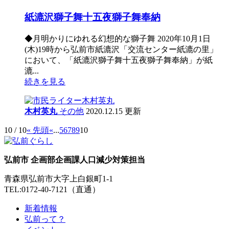
紙漉沢獅子舞十五夜獅子舞奉納
◆月明かりにゆれる幻想的な獅子舞 2020年10月1日
(木)19時から弘前市紙漉沢「交流センター紙漉の里」
において、「紙漉沢獅子舞十五夜獅子舞奉納」が紙
漉...
続きを見る
木村英丸
その他
2020.12.15 更新
10 / 10
« 先頭
«
...
5
6
7
8
9
10
弘前市 企画部企画課人口減少対策担当
青森県弘前市大字上白銀町1-1
TEL:0172-40-7121（直通）
新着情報
弘前って？