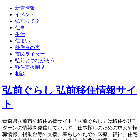
新着情報
イベント
弘前って？
仕事
生活
住まい
移住者の声
市民ライター
弘前とつながろう
移住支援制度
相談
弘前ぐらし 弘前移住情報サイ
ト
青森県弘前市の移住応援サイト「弘前ぐらし」は移住やUIJ
ターンの情報を発信しています。仕事探しのための求人や転
職情報、補助金等の支援、暮らしのための医療、福祉、住宅