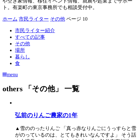
や空き家情報、移住イベント情報、就農や起業までサポー
ト。有楽町の東京事務所でも相談受付中。
ホーム
市民ライター
その他
ページ 10
市民ライター紹介
すべての記事
その他
場所
暮らし
食
menu
others
「その他」 一覧
弘前のりんご農家の1年
▲雪ののったりんご 「真っ赤なりんごにうっすらと雪
がのっているのは、とてもきれいなんですよ」 そう話