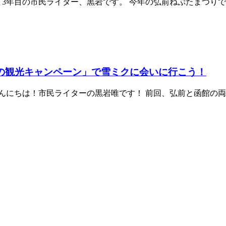
3年目の市民ライター、黒岩です。 今年の弘前ねぷたまつりでは
の観光キャンペーン」で雪ミクに会いに行こう！
にちは！市民ライターの黒岩唯です！ 前回、弘前と函館の両市