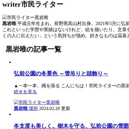
writer
市民ライター
黒岩唯
平成元年生まれ。長野県高山村出身。2021年5月に弘
これといった学歴や実績はないけれど、絵を描いたり、文章
くの人に伝えたい」という気持ちが強め。好きなものは温泉
黒岩唯の記事一覧
弘前公園の冬景色 ～雪吊りと頭飾り～
▲一本一本、縄を張る こんにちは！市民ライターの黒岩
続きを見る
黒岩唯
場所
2024.02.20 更新
冬支度も美しく。樹木を守る、弘前公園の雪囲