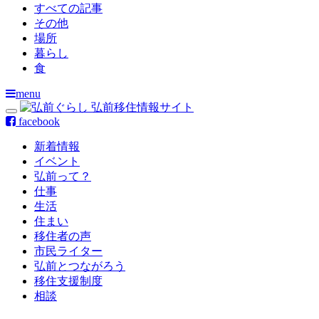
すべての記事
その他
場所
暮らし
食
menu
facebook
新着情報
イベント
弘前って？
仕事
生活
住まい
移住者の声
市民ライター
弘前とつながろう
移住支援制度
相談