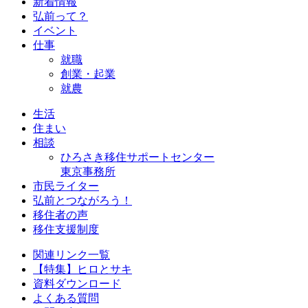
新着情報
弘前って？
イベント
仕事
就職
創業・起業
就農
生活
住まい
相談
ひろさき移住サポートセンター
東京事務所
市民ライター
弘前とつながろう！
移住者の声
移住支援制度
関連リンク一覧
【特集】ヒロとサキ
資料ダウンロード
よくある質問