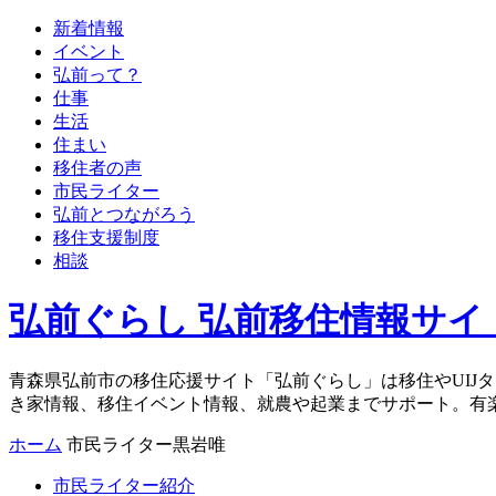
新着情報
イベント
弘前って？
仕事
生活
住まい
移住者の声
市民ライター
弘前とつながろう
移住支援制度
相談
弘前ぐらし 弘前移住情報サイ
青森県弘前市の移住応援サイト「弘前ぐらし」は移住やUIJ
き家情報、移住イベント情報、就農や起業までサポート。有
ホーム
市民ライター黒岩唯
市民ライター紹介