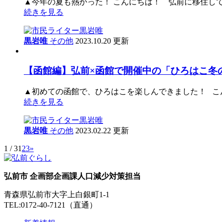
▲今年の夏も熱かった！ こんにちは！ 弘前に移住して
続きを見る
黒岩唯
その他
2023.10.20 更新
【函館編】弘前×函館で開催中の「ひろはこ冬
▲初めての函館で、ひろはこを楽しんできました！ こん
続きを見る
黒岩唯
その他
2023.02.22 更新
1 / 3
1
2
3
»
弘前市 企画部企画課人口減少対策担当
青森県弘前市大字上白銀町1-1
TEL:0172-40-7121（直通）