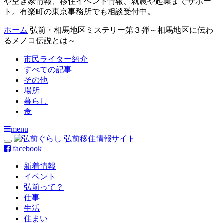
や空き家情報、移住イベント情報、就農や起業までサポー
ト。有楽町の東京事務所でも相談受付中。
ホーム
弘前・相馬地区ミステリー第３弾～相馬地区に伝わ
るメノコ伝説とは～
市民ライター紹介
すべての記事
その他
場所
暮らし
食
menu
facebook
新着情報
イベント
弘前って？
仕事
生活
住まい