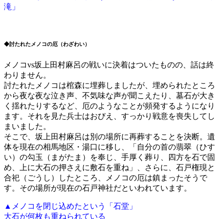
滝」
◆討たれたメノコの厄（わざわい）
メノコvs坂上田村麻呂の戦いに決着はついたものの、話は終
わりません。
討たれたメノコは棺森に埋葬しましたが、埋められたところ
から夜な夜な泣き声、不気味な声が聞こえたり、墓石が大き
く揺れたりするなど、厄のようなことが頻発するようになり
ます。それを見た兵士はおびえ、すっかり戦意を喪失してし
まいました。
そこで、坂上田村麻呂は別の場所に再葬することを決断。遺
体を現在の相馬地区・湯口に移し、「自分の首の翡翠（ひす
い）の勾玉（まがたま）を奉じ、手厚く葬り、四方を石で固
め、上に大石の押さえに敷石を重ね」、さらに、石戸権現と
合祀（ごうし）したところ、メノコの厄は鎮まったそうで
す。その場所が現在の石戸神社だといわれています。
▲メノコを閉じ込めたという「石堂」
大石が何枚も重ねられている