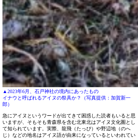
▲2023年6月、石戸神社の境内にあったもの
イナウと呼ばれるアイヌの祭具か？（写真提供：加賀新一
郎）
急にアイヌというワードが出てきて困惑した読者もいると思
いますが、そもそも青森県を含む北東北はアイヌ文化圏とし
て知られています。実際、龍飛（たっぴ）や野辺地（のへ
じ）などの地名はアイヌ語が由来になっているといわれてい