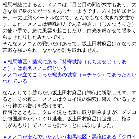
相馬村誌によると、メノコは「目と目の間が六寸もあり、大
きな顔で身の丈が一丈もあった」ようです。六寸は約18セン
チ、一丈は約3メートルなので、とんでもなく大きな女性で
す。また、メノコは特殊能力である神通力（じんつうりき）
の使い手で、急に風雲を起こしたり、白光を輝かせて眼をく
らませたりしたみたいです。
そんなメノコとの戦いだけあって、坂上田村麻呂はかなりの
苦戦を強いられ、なかなか討ち取れません。
▲相馬地区・藤沢にある「持寄城跡（もちよせじょうあ
と）」は別名メノコ館という
メノコが立てこもった蝦夷の城塞（＝チャシ）であったとい
われている
なんとしても勝ちたい坂上田村麻呂は神仏に祈願します。す
ると、その夜に「メノコはクロイ滝の洞穴に潜んでいる」と
いう神のお告げを受けます。
夜明けとともに、クロイ滝を七重に取り囲みますが、メノコ
は包囲網をかいくぐり逃走。坂上田村麻呂は追走し、棺森
（がんもり）でメノコを討つことに成功しました。
▲メノコが潜んでいたという相馬地区・黒滝にある「クロイ