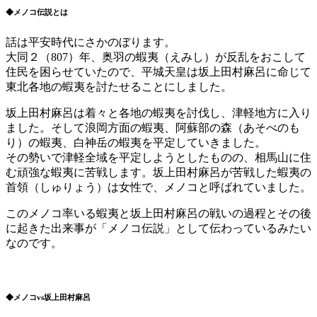
◆メノコ伝説とは
話は平安時代にさかのぼります。
大同２（807）年、奥羽の蝦夷（えみし）が反乱をおこして
住民を困らせていたので、平城天皇は坂上田村麻呂に命じて
東北各地の蝦夷を討たせることにしました。
坂上田村麻呂は着々と各地の蝦夷を討伐し、津軽地方に入り
ました。そして浪岡方面の蝦夷、阿蘇部の森（あそべのも
り）の蝦夷、白神岳の蝦夷を平定していきました。
その勢いで津軽全域を平定しようとしたものの、相馬山に住
む頑強な蝦夷に苦戦します。坂上田村麻呂が苦戦した蝦夷の
首領（しゅりょう）は女性で、メノコと呼ばれていました。
このメノコ率いる蝦夷と坂上田村麻呂の戦いの過程とその後
に起きた出来事が「メノコ伝説」として伝わっているみたい
なのです。
◆メノコvs坂上田村麻呂