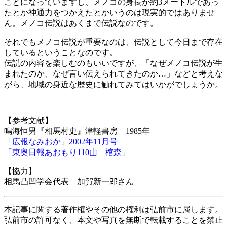
ことになっていますし、メノコの身長が約3メートルであっ
たとか神通力をつかえたとかいうのは現実的ではありませ
ん。メノコ伝説はあくまで伝説なのです。
それでもメノコ伝説が重要なのは、伝説として今日まで存在
しているということなのです。
伝説の内容を楽しむのもいいですが、「なぜメノコ伝説が生
まれたのか、なぜ言い伝えられてきたのか…」などと考えな
がら、地域の身近な歴史に触れてみてはいかがでしょうか。
【参考文献】
鳴海恒男『相馬村史』津軽書房 1985年
「広報なみおか」2002年11月号
「東奥日報あおもり110山 棺森」
【協力】
相馬凸凹学会代表 加賀新一郎さん
本記事に関する著作権やその他の権利は弘前市に属します。
弘前市の許可なく、本文や写真を無断で転載することを禁止