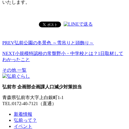
いたします。
PREV
弘前公園の冬景色 ～雪吊りと頭飾り～
NEXT
小規模特認校の常盤野小・中学校とは？1日取材して
わかったこと
その他 一覧
弘前市 企画部企画課人口減少対策担当
青森県弘前市大字上白銀町1-1
TEL:0172-40-7121（直通）
新着情報
弘前って？
イベント