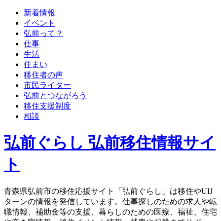
新着情報
イベント
弘前って？
仕事
生活
住まい
移住者の声
市民ライター
弘前とつながろう
移住支援制度
相談
弘前ぐらし 弘前移住情報サイ
ト
青森県弘前市の移住応援サイト「弘前ぐらし」は移住やUIJ
ターンの情報を発信しています。仕事探しのための求人や転
職情報、補助金等の支援、暮らしのための医療、福祉、住宅