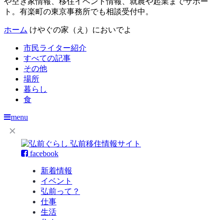
や空き家情報、移住イベント情報、就農や起業までサポー
ト。有楽町の東京事務所でも相談受付中。
ホーム
けやぐの家（え）においでよ
市民ライター紹介
すべての記事
その他
場所
暮らし
食
menu
facebook
新着情報
イベント
弘前って？
仕事
生活