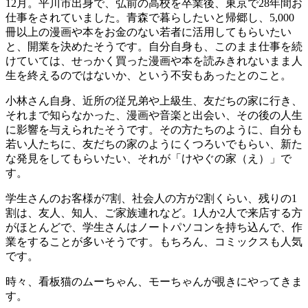
12月。平川市出身で、弘前の高校を卒業後、東京で28年間お
仕事をされていました。青森で暮らしたいと帰郷し、5,000
冊以上の漫画や本をお金のない若者に活用してもらいたい
と、開業を決めたそうです。自分自身も、このまま仕事を続
けていては、せっかく買った漫画や本を読みきれないまま人
生を終えるのではないか、という不安もあったとのこと。
小林さん自身、近所の従兄弟や上級生、友だちの家に行き、
それまで知らなかった、漫画や音楽と出会い、その後の人生
に影響を与えられたそうです。その方たちのように、自分も
若い人たちに、友だちの家のようにくつろいでもらい、新た
な発見をしてもらいたい、それが「けやぐの家（え）」で
す。
学生さんのお客様が7割、社会人の方が2割くらい、残りの1
割は、友人、知人、ご家族連れなど。1人か2人で来店する方
がほとんどで、学生さんはノートパソコンを持ち込んで、作
業をすることが多いそうです。もちろん、コミックスも人気
です。
時々、看板猫のムーちゃん、モーちゃんが覗きにやってきま
す。