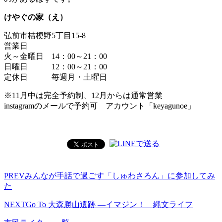
けやぐの家（え）
弘前市桔梗野5丁目15-8
営業日
火～金曜日 14：00～21：00
日曜日 12：00～21：00
定休日 毎週月・土曜日
※11月中は完全予約制、12月からは通常営業
instagramのメールで予約可 アカウント「keyagunoe」
PREV
みんなが手話で過ごす「しゅわさろん」に参加してみ
た
NEXT
Go To 大森勝山遺跡 ―イマジン！ 縄文ライフ