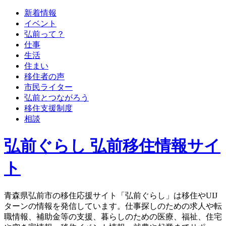
新着情報
イベント
弘前って？
仕事
生活
住まい
移住者の声
市民ライター
弘前とつながろう
移住支援制度
相談
弘前ぐらし 弘前移住情報サイ
ト
青森県弘前市の移住応援サイト「弘前ぐらし」は移住やUIJ
ターンの情報を発信しています。仕事探しのための求人や転
職情報、補助金等の支援、暮らしのための医療、福祉、住宅