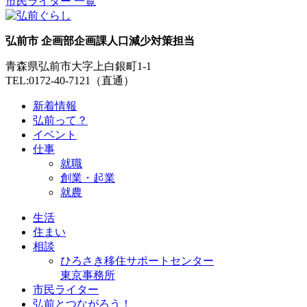
市民ライター 一覧
弘前市 企画部企画課人口減少対策担当
青森県弘前市大字上白銀町1-1
TEL:0172-40-7121（直通）
新着情報
弘前って？
イベント
仕事
就職
創業・起業
就農
生活
住まい
相談
ひろさき移住サポートセンター
東京事務所
市民ライター
弘前とつながろう！