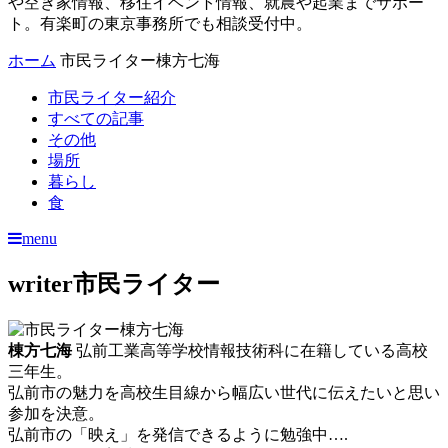
や空き家情報、移住イベント情報、就農や起業までサポー
ト。有楽町の東京事務所でも相談受付中。
ホーム
市民ライター棟方七海
市民ライター紹介
すべての記事
その他
場所
暮らし
食
menu
writer
市民ライター
棟方七海
弘前工業高等学校情報技術科に在籍している高校
三年生。
弘前市の魅力を高校生目線から幅広い世代に伝えたいと思い
参加を決意。
弘前市の「映え」を発信できるように勉強中….