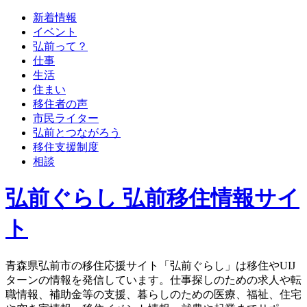
新着情報
イベント
弘前って？
仕事
生活
住まい
移住者の声
市民ライター
弘前とつながろう
移住支援制度
相談
弘前ぐらし 弘前移住情報サイ
ト
青森県弘前市の移住応援サイト「弘前ぐらし」は移住やUIJ
ターンの情報を発信しています。仕事探しのための求人や転
職情報、補助金等の支援、暮らしのための医療、福祉、住宅