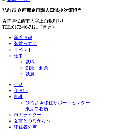
弘前市 企画部企画課人口減少対策担当
青森県弘前市大字上白銀町1-1
TEL:0172-40-7121（直通）
新着情報
弘前って？
イベント
仕事
就職
創業・起業
就農
生活
住まい
相談
ひろさき移住サポートセンター
東京事務所
市民ライター
弘前とつながろう！
移住者の声