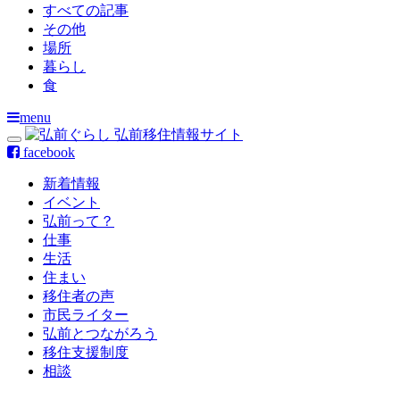
すべての記事
その他
場所
暮らし
食
menu
facebook
新着情報
イベント
弘前って？
仕事
生活
住まい
移住者の声
市民ライター
弘前とつながろう
移住支援制度
相談