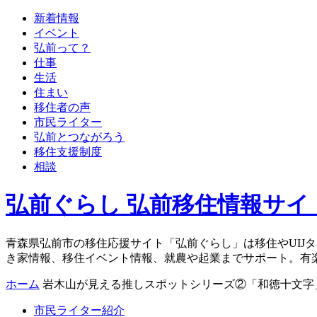
新着情報
イベント
弘前って？
仕事
生活
住まい
移住者の声
市民ライター
弘前とつながろう
移住支援制度
相談
弘前ぐらし 弘前移住情報サイ
青森県弘前市の移住応援サイト「弘前ぐらし」は移住やUIJ
き家情報、移住イベント情報、就農や起業までサポート。有
ホーム
岩木山が見える推しスポットシリーズ②「和徳十文字
市民ライター紹介