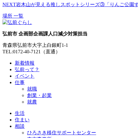
NEXT
岩木山が見える推しスポットシリーズ③「りんご公園
場所 一覧
弘前市 企画部企画課人口減少対策担当
青森県弘前市大字上白銀町1-1
TEL:0172-40-7121（直通）
新着情報
弘前って？
イベント
仕事
就職
創業・起業
就農
生活
住まい
相談
ひろさき移住サポートセンター