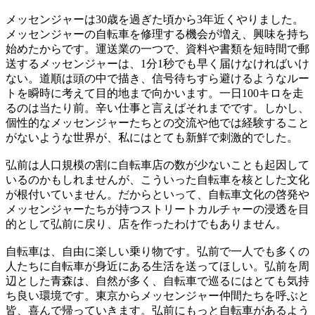
メッセンジャーは30歳を過ぎた頃から3年近くやりました。
メッセンジャーの自転車を修理する機会が増え、興味を持ち
始めたからです。運送業の一つで、資料や書類を短時間で郵
送するメッセンジャーは、1分1秒でも早く届けなければいけ
ない。道順は頭の中で描き、信号待ちすら避けるようなルー
トを瞬時に考えて目的地まで向かいます。一日100キロを走
るのは当たり前。辛い仕事と言えばそれまでです。しかし、
個性的なメッセンジャーたちとの交流や他では経験すること
がないような世界が、私にはとても新鮮で刺激的でした。
弘前は人口規模の割に自転車店の数が少ないことも起因して
いるのかもしれませんが、こういった自転車を核とした文化
が根付いていません。だからといって、自転車文化の啓発や
メッセンジャーたちが持つストリートカルチャーの浸透を目
的として弘前に戻り、店を作ったわけでもありません。
自転車は、自由に楽しい乗り物です。弘前で一人でも多くの
人たちに自転車が身近にある生活を送ってほしい。弘前を周
辺とした青森は、自然が多く、自転車で巡るにはとても気持
ち良い環境です。東京からメッセンジャー仲間たちを呼ぶと
皆、喜んで帰っていきます。弘前にもっと自転車があるよう