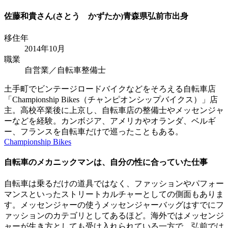
佐藤和貴さん(さとう かずたか)
青森県弘前市出身
移住年
2014年10月
職業
自営業／自転車整備士
土手町でビンテージロードバイクなどをそろえる自転車店
「Championship Bikes（チャンピオンシップバイクス）」店
主。高校卒業後に上京し、自転車店の整備士やメッセンジャ
ーなどを経験。カンボジア、アメリカやオランダ、ベルギ
ー、フランスを自転車だけで巡ったこともある。
Championship Bikes
自転車のメカニックマンは、自分の性に合っていた仕事
自転車は乗るだけの道具ではなく、ファッションやパフォー
マンスといったストリートカルチャーとしての側面もありま
す。メッセンジャーの使うメッセンジャーバッグはすでにフ
ァッションのカテゴリとしてあるほど。海外ではメッセンジ
ャーが生き方としても受け入れられている一方で、弘前では