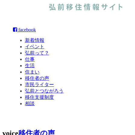
facebook
新着情報
イベント
弘前って？
仕事
生活
住まい
移住者の声
市民ライター
弘前とつながろう
移住支援制度
相談
voice
移住者の声