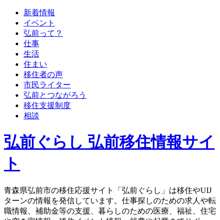
新着情報
イベント
弘前って？
仕事
生活
住まい
移住者の声
市民ライター
弘前とつながろう
移住支援制度
相談
弘前ぐらし 弘前移住情報サイ
ト
青森県弘前市の移住応援サイト「弘前ぐらし」は移住やUIJ
ターンの情報を発信しています。仕事探しのための求人や転
職情報、補助金等の支援、暮らしのための医療、福祉、住宅