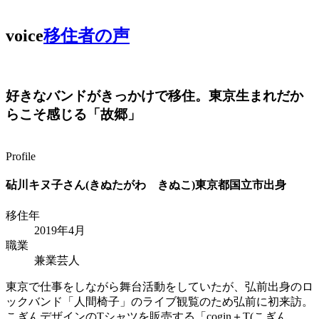
voice
移住者の声
好きなバンドがきっかけで移住。東京生まれだか
らこそ感じる「故郷」
Profile
砧川キヌ子さん(きぬたがわ きぬこ)
東京都国立市出身
移住年
2019年4月
職業
兼業芸人
東京で仕事をしながら舞台活動をしていたが、弘前出身のロ
ックバンド「人間椅子」のライブ観覧のため弘前に初来訪。
こぎんデザインのTシャツを販売する「cogin＋T(こぎん