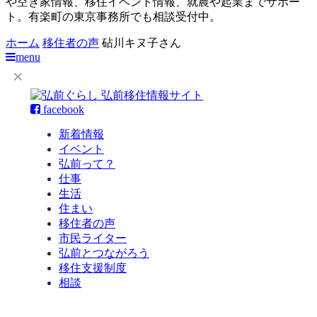
や空き家情報、移住イベント情報、就農や起業までサポー
ト。有楽町の東京事務所でも相談受付中。
ホーム
移住者の声
砧川キヌ子さん
menu
facebook
新着情報
イベント
弘前って？
仕事
生活
住まい
移住者の声
市民ライター
弘前とつながろう
移住支援制度
相談