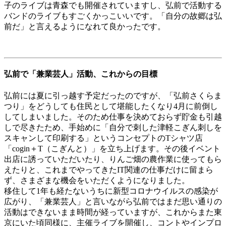
子のライブは青森でも開催されていますし、弘前で活動する
バンドのライブもすごくかっこいいです。「自分の故郷は弘
前だ」と言えるようになれて良かったです。
弘前で「兼業芸人」活動、これからの目標
弘前には夏に引っ越す予定だったのですが、「弘前さくらま
つり」をどうしても住民として堪能したくなり4月に前倒し
してしまいました。そのため仕事を決めておらず貯金も引越
しで尽きたため、手始めに「自分で刺した津軽こぎん刺しを
スキャンして印刷する」というコンセプトのTシャツ店
「cogin＋T（こぎんと）」を立ち上げます。その後イベント
出店に誘っていただいたり、りんご畑の農作業に使ってもら
えたりと、これまでやってきたIT関連の仕事だけに留まら
ず、さまざまな機会をいただくようになりました。
移住して1年も経たないうちに新型コロナウイルスの感染が
広がり、「兼業芸人」と言いながら弘前ではまだ思い通りの
活動はできないまま時間が経っていますが、これからまた東
京にいた頃同様に、主催ライブを開催し、コントやインプロ