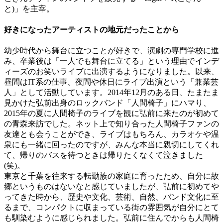
と)」を主宰。
好きになったアーティストの地元だったことから
幼少時代から舞台に立つことが好きで、演劇の専門学校に進
み、卒業後は「一人でも舞台に立てる」という理由でインデ
ィーズのお笑いライブに出演するようになりました。以来、
昼間はIT系の仕事、夜間や休日にライブ出演という「兼業芸
人」として活動しています。2014年12月のある日、たまたま
見かけた弘前出身のロックバンド「人間椅子」にハマり、
2015年の夏に人間椅子のライブを観に弘前に来たのが初めて
の青森来訪でした。ネット上で知り合った人間椅子ファンの
友達とも会うことができ、ライブはもちろん、カラオケや温
泉にも一緒に回ったのですが、みんな本当に親切にしてくれ
て、帰りのバスを待つときは帰りたくなくて泣きました
(笑)。
東京と千葉を往来する転勤族の家庭に育ったため、自分に故
郷というものはないなと感じていましたが、弘前に初めてや
ってきた時から、歴史や文化、芸術、自然、バンド文化に至
るまで、コンパクトに収まっている街の雰囲気が自分にとて
も馴染むように感じられました。弘前に住んでからも人間椅