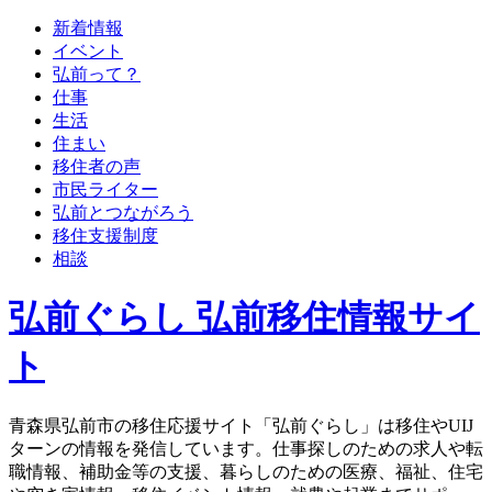
新着情報
イベント
弘前って？
仕事
生活
住まい
移住者の声
市民ライター
弘前とつながろう
移住支援制度
相談
弘前ぐらし 弘前移住情報サイ
ト
青森県弘前市の移住応援サイト「弘前ぐらし」は移住やUIJ
ターンの情報を発信しています。仕事探しのための求人や転
職情報、補助金等の支援、暮らしのための医療、福祉、住宅