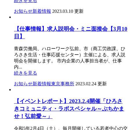
続きを見る
お知らせ
新着情報
2023.03.10 更新
【仕事情報】求人説明会・ミニ面接会【3月10
日】
青森労働局、ハローワーク弘前、市（商工労政課、ひ
ろさき生活・仕事応援センター）主催による、求人説
明会を開催します。 市内企業の人事担当者が、仕事
内...
続きを見る
お知らせ
新着情報
東京事務所
2023.02.24 更新
【イベントレポート】2023.2.4開催「ひろさ
きコミュニティ・ラボスペシャル～ぶちかま
せ！弘前愛～」
令和5年2月4日（土）、毎月開催している若者中心の交