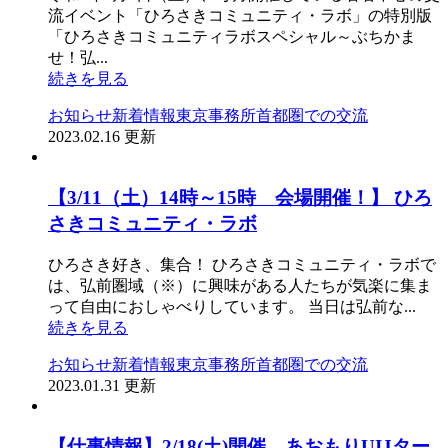
流イベント「ひろさきコミュニティ・ラボ」の特別版
「ひろさきコミュニティラボスペシャル～ぶちかま
せ！弘...
続きを見る
お知らせ
新着情報
東京事務所
首都圏での交流
2023.02.16 更新
【3/11（土）14時～15時 会場開催！】 ひろ
さきコミュニティ・ラボ
ひろさき好き、集合！ ひろさきコミュニティ・ラボで
は、弘前圏域（※）に興味がある人たちが気楽に集ま
って自由におしゃべりしています。 当日は弘前な...
続きを見る
お知らせ
新着情報
東京事務所
首都圏での交流
2023.01.31 更新
【仕事情報】2/18(土)開催 あおもりUIJター