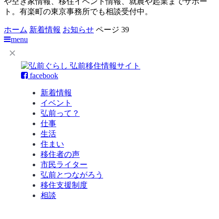
や空き家情報、移住イベント情報、就農や起業までサポー
ト。有楽町の東京事務所でも相談受付中。
ホーム
新着情報
お知らせ
ページ 39
menu
facebook
新着情報
イベント
弘前って？
仕事
生活
住まい
移住者の声
市民ライター
弘前とつながろう
移住支援制度
相談