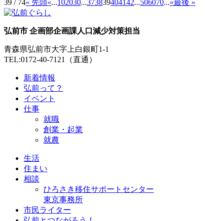
39 / 74
« 先頭
«
...
10
20
30
...
37
38
39
40
41
42
...
50
60
70
...
»
最後 »
弘前市 企画部企画課人口減少対策担当
青森県弘前市大字上白銀町1-1
TEL:0172-40-7121（直通）
新着情報
弘前って？
イベント
仕事
就職
創業・起業
就農
生活
住まい
相談
ひろさき移住サポートセンター
東京事務所
市民ライター
弘前とつながろう！