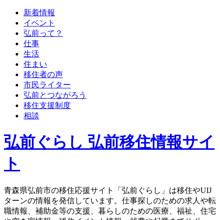
新着情報
イベント
弘前って？
仕事
生活
住まい
移住者の声
市民ライター
弘前とつながろう
移住支援制度
相談
弘前ぐらし 弘前移住情報サイ
ト
青森県弘前市の移住応援サイト「弘前ぐらし」は移住やUIJ
ターンの情報を発信しています。仕事探しのための求人や転
職情報、補助金等の支援、暮らしのための医療、福祉、住宅