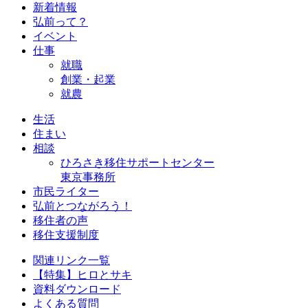
新着情報
弘前って？
イベント
仕事
就職
創業・起業
就農
生活
住まい
相談
ひろさき移住サポートセンター
東京事務所
市民ライター
弘前とつながろう！
移住者の声
移住支援制度
関連リンク一覧
【特集】ヒロとサキ
資料ダウンロード
よくある質問