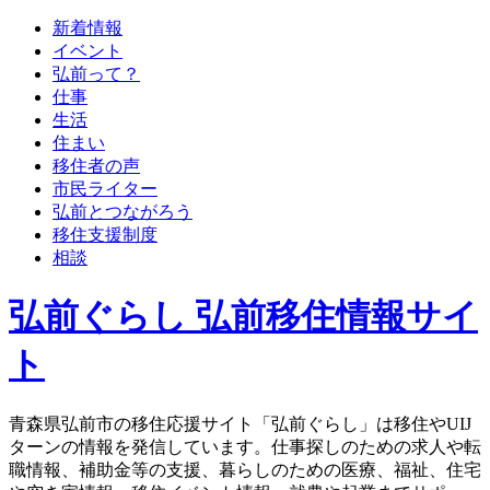
新着情報
イベント
弘前って？
仕事
生活
住まい
移住者の声
市民ライター
弘前とつながろう
移住支援制度
相談
弘前ぐらし 弘前移住情報サイ
ト
青森県弘前市の移住応援サイト「弘前ぐらし」は移住やUIJ
ターンの情報を発信しています。仕事探しのための求人や転
職情報、補助金等の支援、暮らしのための医療、福祉、住宅