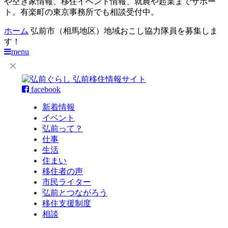
や空き家情報、移住イベント情報、就農や起業までサポー
ト。有楽町の東京事務所でも相談受付中。
ホーム
弘前市（相馬地区）地域おこし協力隊員を募集しま
す！
menu
facebook
新着情報
イベント
弘前って？
仕事
生活
住まい
移住者の声
市民ライター
弘前とつながろう
移住支援制度
相談