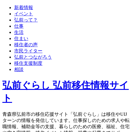
新着情報
イベント
弘前って？
仕事
生活
住まい
移住者の声
市民ライター
弘前とつながろう
移住支援制度
相談
弘前ぐらし 弘前移住情報サイ
ト
青森県弘前市の移住応援サイト「弘前ぐらし」は移住やUIJ
ターンの情報を発信しています。仕事探しのための求人や転
職情報、補助金等の支援、暮らしのための医療、福祉、住宅