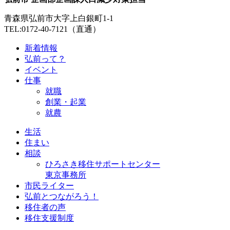
青森県弘前市大字上白銀町1-1
TEL:0172-40-7121（直通）
新着情報
弘前って？
イベント
仕事
就職
創業・起業
就農
生活
住まい
相談
ひろさき移住サポートセンター
東京事務所
市民ライター
弘前とつながろう！
移住者の声
移住支援制度