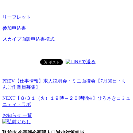
リーフレット
参加申込書
スカイプ面談申込書様式
PREV
【仕事情報】求人説明会・ミニ面接会【7月30日・り
んご作業員募集】
NEXT
【８/３１（火）１９時～２０時開催】ひろさきコミュ
ニティ・ラボ
お知らせ 一覧
弘前市 企画部企画課人口減少対策担当