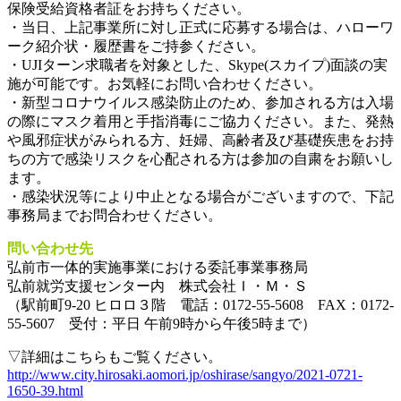
保険受給資格者証をお持ちください。
・当日、上記事業所に対し正式に応募する場合は、ハローワ
ーク紹介状・履歴書をご持参ください。
・UJIターン求職者を対象とした、Skype(スカイプ)面談の実
施が可能です。お気軽にお問い合わせください。
・新型コロナウイルス感染防止のため、参加される方は入場
の際にマスク着用と手指消毒にご協力ください。また、発熱
や風邪症状がみられる方、妊婦、高齢者及び基礎疾患をお持
ちの方で感染リスクを心配される方は参加の自粛をお願いし
ます。
・感染状況等により中止となる場合がございますので、下記
事務局までお問合わせください。
問い合わせ先
弘前市一体的実施事業における委託事業事務局
弘前就労支援センター内 株式会社Ｉ・Ｍ・Ｓ
（駅前町9-20 ヒロロ３階 電話：0172-55-5608 FAX：0172-
55-5607 受付：平日 午前9時から午後5時まで）
▽詳細はこちらもご覧ください。
http://www.city.hirosaki.aomori.jp/oshirase/sangyo/2021-0721-
1650-39.html