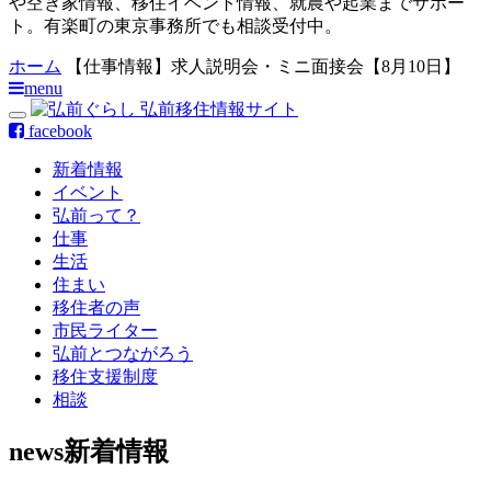
や空き家情報、移住イベント情報、就農や起業までサポー
ト。有楽町の東京事務所でも相談受付中。
ホーム
【仕事情報】求人説明会・ミニ面接会【8月10日】
menu
facebook
新着情報
イベント
弘前って？
仕事
生活
住まい
移住者の声
市民ライター
弘前とつながろう
移住支援制度
相談
news
新着情報