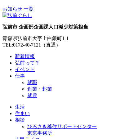
お知らせ 一覧
弘前市 企画部企画課人口減少対策担当
青森県弘前市大字上白銀町1-1
TEL:0172-40-7121（直通）
新着情報
弘前って？
イベント
仕事
就職
創業・起業
就農
生活
住まい
相談
ひろさき移住サポートセンター
東京事務所