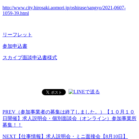
http://www.city.hirosaki.aomori.jp/oshirase/sangyo/2021-0607-
1059-39.html
リーフレット
参加申込書
スカイプ面談申込書様式
PREV
（参加事業者の募集は終了しました。）【１０月１０
日開催】求人説明会・個別面談会（オンライン）参加事業所
募集！！
NEXT
【仕事情報】求人説明会・ミニ面接会【8月10日】