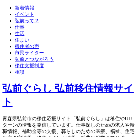
新着情報
イベント
弘前って？
仕事
生活
住まい
移住者の声
市民ライター
弘前とつながろう
移住支援制度
相談
弘前ぐらし 弘前移住情報サイ
ト
青森県弘前市の移住応援サイト「弘前ぐらし」は移住やUIJ
ターンの情報を発信しています。仕事探しのための求人や転
職情報、補助金等の支援、暮らしのための医療、福祉、住宅