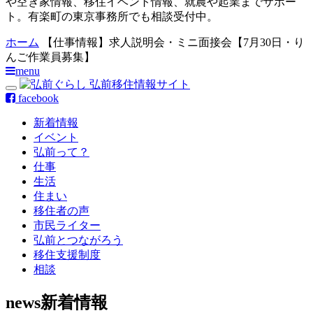
や空き家情報、移住イベント情報、就農や起業までサポー
ト。有楽町の東京事務所でも相談受付中。
ホーム
【仕事情報】求人説明会・ミニ面接会【7月30日・り
んご作業員募集】
menu
facebook
新着情報
イベント
弘前って？
仕事
生活
住まい
移住者の声
市民ライター
弘前とつながろう
移住支援制度
相談
news
新着情報