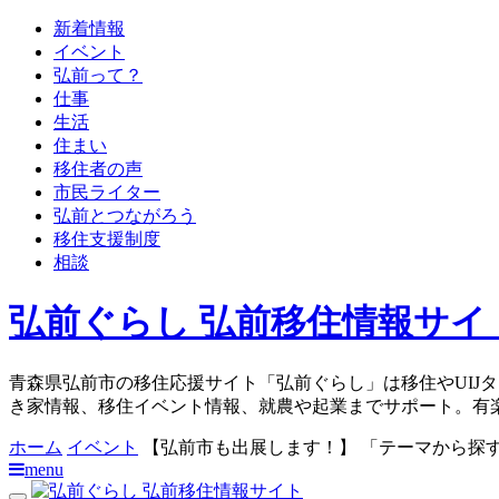
新着情報
イベント
弘前って？
仕事
生活
住まい
移住者の声
市民ライター
弘前とつながろう
移住支援制度
相談
弘前ぐらし 弘前移住情報サイ
青森県弘前市の移住応援サイト「弘前ぐらし」は移住やUIJ
き家情報、移住イベント情報、就農や起業までサポート。有
ホーム
イベント
【弘前市も出展します！】 「テーマから探す
menu