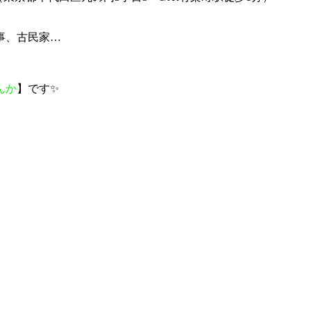
事、古民家…
んか
】です✨