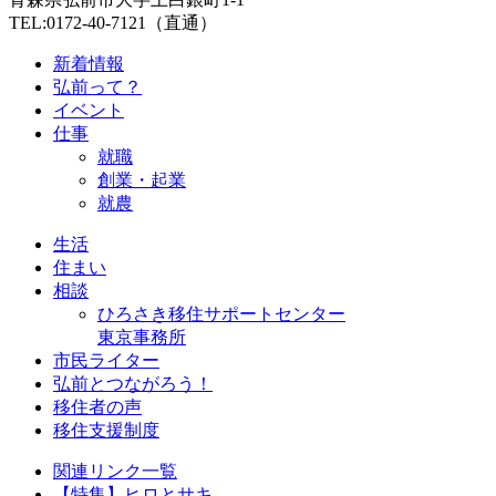
TEL:0172-40-7121（直通）
新着情報
弘前って？
イベント
仕事
就職
創業・起業
就農
生活
住まい
相談
ひろさき移住サポートセンター
東京事務所
市民ライター
弘前とつながろう！
移住者の声
移住支援制度
関連リンク一覧
【特集】ヒロとサキ