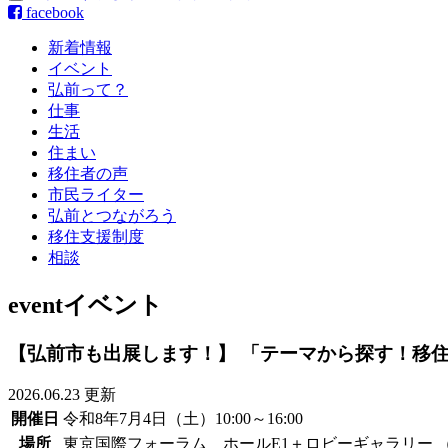
facebook
新着情報
イベント
弘前って？
仕事
生活
住まい
移住者の声
市民ライター
弘前とつながろう
移住支援制度
相談
event
イベント
【弘前市も出展します！】 「テーマから探す！移住
2026.06.23 更新
開催日
令和8年7月4日（土）10:00～16:00
場所
東京国際フォーラム ホールE1＋ロビーギャラリー （