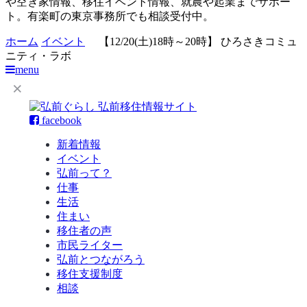
や空き家情報、移住イベント情報、就農や起業までサポー
ト。有楽町の東京事務所でも相談受付中。
ホーム
イベント
【12/20(土)18時～20時】 ひろさきコミュ
ニティ・ラボ
menu
facebook
新着情報
イベント
弘前って？
仕事
生活
住まい
移住者の声
市民ライター
弘前とつながろう
移住支援制度
相談