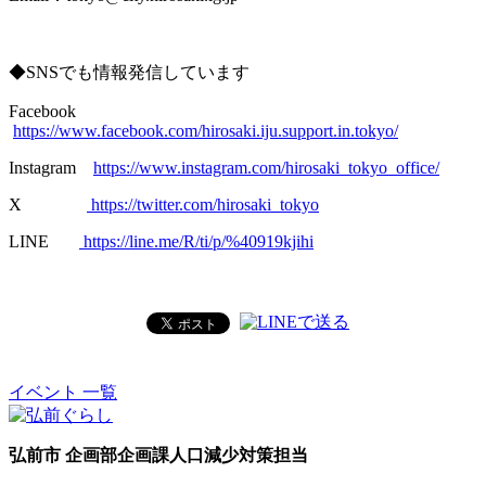
◆SNSでも情報発信しています
Facebook
https://www.facebook.com/hirosaki.iju.support.in.tokyo/
Instagram
https://www.instagram.com/hirosaki_tokyo_office/
X
https://twitter.com/hirosaki_tokyo
LINE
https://line.me/R/ti/p/%40919kjihi
イベント 一覧
弘前市 企画部企画課人口減少対策担当