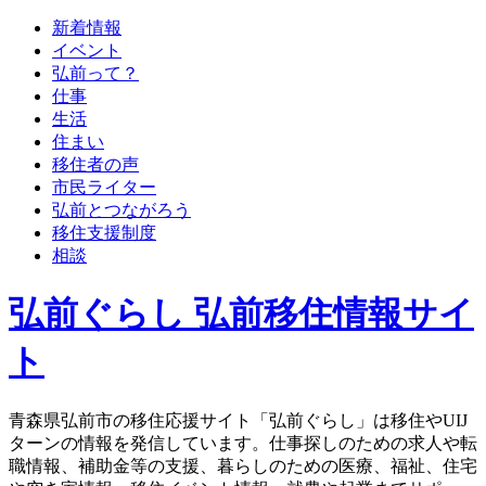
新着情報
イベント
弘前って？
仕事
生活
住まい
移住者の声
市民ライター
弘前とつながろう
移住支援制度
相談
弘前ぐらし 弘前移住情報サイ
ト
青森県弘前市の移住応援サイト「弘前ぐらし」は移住やUIJ
ターンの情報を発信しています。仕事探しのための求人や転
職情報、補助金等の支援、暮らしのための医療、福祉、住宅