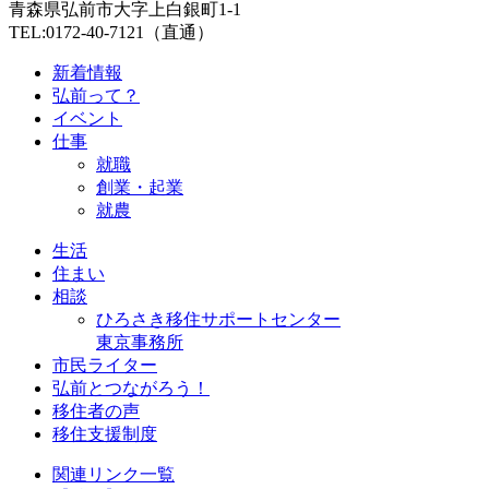
青森県弘前市大字上白銀町1-1
TEL:0172-40-7121（直通）
新着情報
弘前って？
イベント
仕事
就職
創業・起業
就農
生活
住まい
相談
ひろさき移住サポートセンター
東京事務所
市民ライター
弘前とつながろう！
移住者の声
移住支援制度
関連リンク一覧