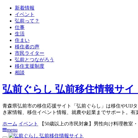
新着情報
イベント
弘前って？
仕事
生活
住まい
移住者の声
市民ライター
弘前とつながろう
移住支援制度
相談
弘前ぐらし 弘前移住情報サイ
青森県弘前市の移住応援サイト「弘前ぐらし」は移住やUIJ
き家情報、移住イベント情報、就農や起業までサポート。有
ホーム
イベント
【50歳以上の市民対象】男性向け料理教室
menu