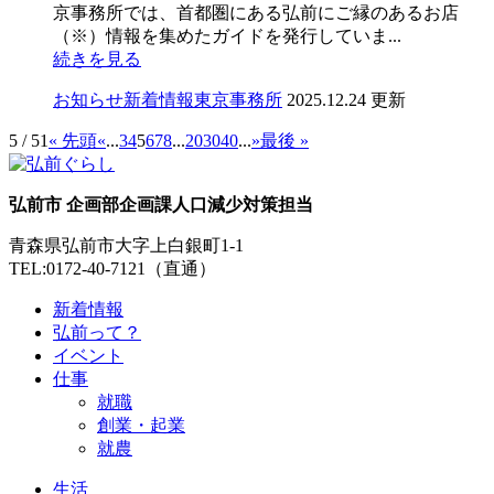
京事務所では、首都圏にある弘前にご縁のあるお店
（※）情報を集めたガイドを発行していま...
続きを見る
お知らせ
新着情報
東京事務所
2025.12.24 更新
5 / 51
« 先頭
«
...
3
4
5
6
7
8
...
20
30
40
...
»
最後 »
弘前市 企画部企画課人口減少対策担当
青森県弘前市大字上白銀町1-1
TEL:0172-40-7121（直通）
新着情報
弘前って？
イベント
仕事
就職
創業・起業
就農
生活