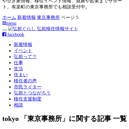
や空き家情報、移住イベント情報、就農や起業までサポー
ト。有楽町の東京事務所でも相談受付中。
ホーム
新着情報
東京事務所
ページ 5
menu
facebook
新着情報
イベント
弘前って？
仕事
生活
住まい
移住者の声
市民ライター
弘前とつながろう
移住支援制度
相談
tokyo
「東京事務所」に関する記事 一覧