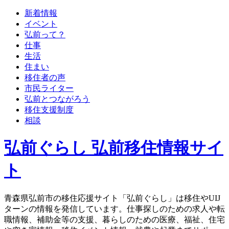
新着情報
イベント
弘前って？
仕事
生活
住まい
移住者の声
市民ライター
弘前とつながろう
移住支援制度
相談
弘前ぐらし 弘前移住情報サイ
ト
青森県弘前市の移住応援サイト「弘前ぐらし」は移住やUIJ
ターンの情報を発信しています。仕事探しのための求人や転
職情報、補助金等の支援、暮らしのための医療、福祉、住宅