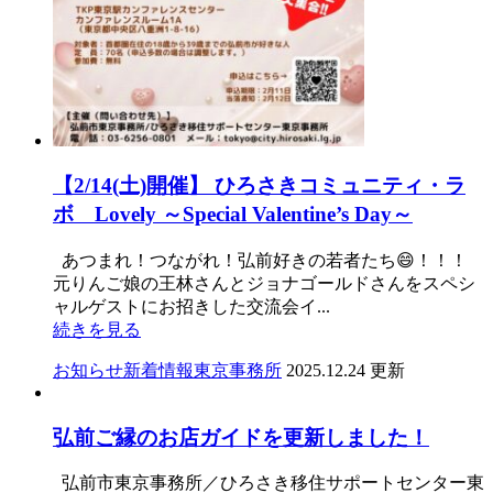
【2/14(土)開催】 ひろさきコミュニティ・ラ
ボ Lovely ～Special Valentine’s Day～
あつまれ！つながれ！弘前好きの若者たち😄！！！
元りんご娘の王林さんとジョナゴールドさんをスペシ
ャルゲストにお招きした交流会イ...
続きを見る
お知らせ
新着情報
東京事務所
2025.12.24 更新
弘前ご縁のお店ガイドを更新しました！
弘前市東京事務所／ひろさき移住サポートセンター東