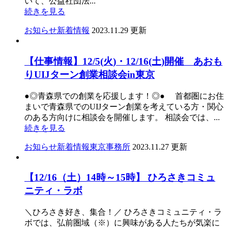
いて、公益社団法...
続きを見る
お知らせ
新着情報
2023.11.29 更新
【仕事情報】12/5(火)・12/16(土)開催 あおも
りUIJターン創業相談会in東京
●◎青森県での創業を応援します！◎● 首都圏にお住
まいで青森県でのUIJターン創業を考えている方・関心
のある方向けに相談会を開催します。 相談会では、...
続きを見る
お知らせ
新着情報
東京事務所
2023.11.27 更新
【12/16（土）14時～15時】 ひろさきコミュ
ニティ・ラボ
＼ひろさき好き、集合！／ ひろさきコミュニティ・ラ
ボでは、弘前圏域（※）に興味がある人たちが気楽に