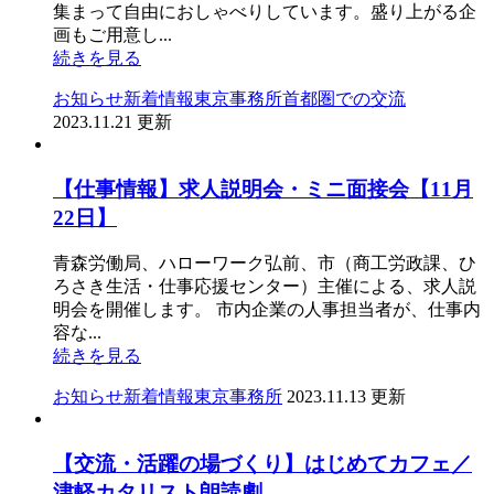
集まって自由におしゃべりしています。盛り上がる企
画もご用意し...
続きを見る
お知らせ
新着情報
東京事務所
首都圏での交流
2023.11.21 更新
【仕事情報】求人説明会・ミニ面接会【11月
22日】
青森労働局、ハローワーク弘前、市（商工労政課、ひ
ろさき生活・仕事応援センター）主催による、求人説
明会を開催します。 市内企業の人事担当者が、仕事内
容な...
続きを見る
お知らせ
新着情報
東京事務所
2023.11.13 更新
【交流・活躍の場づくり】はじめてカフェ／
津軽カタリスト朗読劇