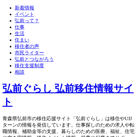
新着情報
イベント
弘前って？
仕事
生活
住まい
移住者の声
市民ライター
弘前とつながろう
移住支援制度
相談
弘前ぐらし 弘前移住情報サイ
ト
青森県弘前市の移住応援サイト「弘前ぐらし」は移住やUIJ
ターンの情報を発信しています。仕事探しのための求人や転
職情報、補助金等の支援、暮らしのための医療、福祉、住宅