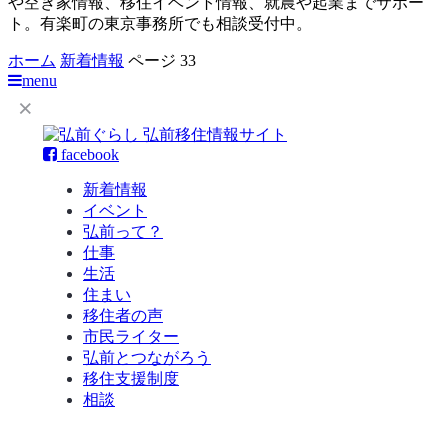
や空き家情報、移住イベント情報、就農や起業までサポー
ト。有楽町の東京事務所でも相談受付中。
ホーム
新着情報
ページ 33
menu
facebook
新着情報
イベント
弘前って？
仕事
生活
住まい
移住者の声
市民ライター
弘前とつながろう
移住支援制度
相談