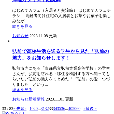
はじめてカフェ（入居者と交流編） はじめてカフェチ
ラシ 高齢者向け住宅の入居者とお茶やお菓子を楽し
みなが...
続きを見る
お知らせ
2023.11.08 更新
弘前で高校生活を送る学生から見た「弘前の
魅力」をお知らせします！
弘前市内にある「青森県立弘前実業高等学校」の学生
さんが、弘前を訪れる・移住を検討する方へ知っても
らいたい弘前の魅力をまとめた「『弘前』の愛 つづ
りました」という...
続きを見る
お知らせ
新着情報
2023.11.01 更新
33 / 83
« 先頭
«
...
10
20
...
31
32
33
34
35
36
...
40
50
60
...
»
最後 »