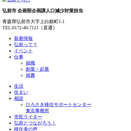
弘前市 企画部企画課人口減少対策担当
青森県弘前市大字上白銀町1-1
TEL:0172-40-7121（直通）
新着情報
弘前って？
イベント
仕事
就職
創業・起業
就農
生活
住まい
相談
ひろさき移住サポートセンター
東京事務所
市民ライター
弘前とつながろう！
移住者の声