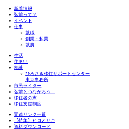
新着情報
弘前って？
イベント
仕事
就職
創業・起業
就農
生活
住まい
相談
ひろさき移住サポートセンター
東京事務所
市民ライター
弘前とつながろう！
移住者の声
移住支援制度
関連リンク一覧
【特集】ヒロとサキ
資料ダウンロード