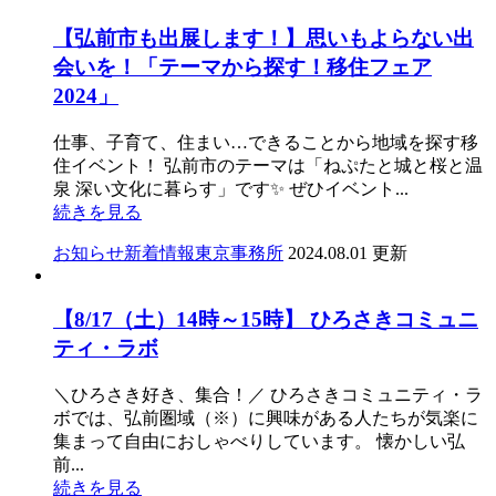
【弘前市も出展します！】思いもよらない出
会いを！「テーマから探す！移住フェア
2024」
仕事、子育て、住まい…できることから地域を探す移
住イベント！ 弘前市のテーマは「ねぷたと城と桜と温
泉 深い文化に暮らす」です✨ ぜひイベント...
続きを見る
お知らせ
新着情報
東京事務所
2024.08.01 更新
【8/17（土）14時～15時】 ひろさきコミュニ
ティ・ラボ
＼ひろさき好き、集合！／ ひろさきコミュニティ・ラ
ボでは、弘前圏域（※）に興味がある人たちが気楽に
集まって自由におしゃべりしています。 懐かしい弘
前...
続きを見る