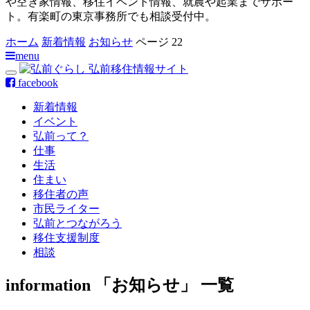
や空き家情報、移住イベント情報、就農や起業までサポー
ト。有楽町の東京事務所でも相談受付中。
ホーム
新着情報
お知らせ
ページ 22
menu
facebook
新着情報
イベント
弘前って？
仕事
生活
住まい
移住者の声
市民ライター
弘前とつながろう
移住支援制度
相談
information
「お知らせ」 一覧