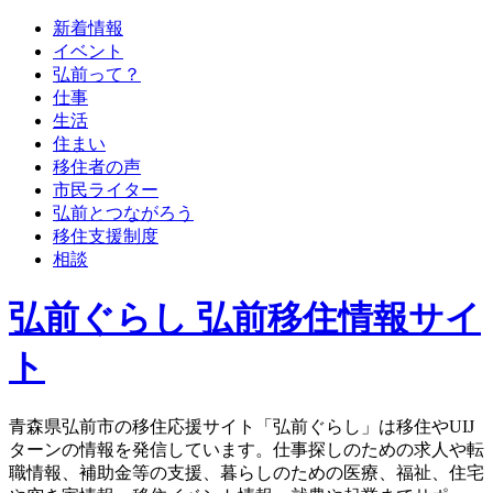
新着情報
イベント
弘前って？
仕事
生活
住まい
移住者の声
市民ライター
弘前とつながろう
移住支援制度
相談
弘前ぐらし 弘前移住情報サイ
ト
青森県弘前市の移住応援サイト「弘前ぐらし」は移住やUIJ
ターンの情報を発信しています。仕事探しのための求人や転
職情報、補助金等の支援、暮らしのための医療、福祉、住宅