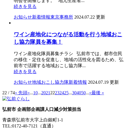
明会を開催します。 地元生産者...
続きを見る
お知らせ
新着情報
東京事務所
2024.07.22 更新
ワイン産地化につながる活動を行う地域おこ
し協力隊員を募集！
ワイン産地化隊員募集チラシ 弘前市では、都市住民
の移住・定住を促進し、地域の活性化を図るため、弘
前市で活躍する地域おこし協力隊...
続きを見る
お知らせ
地域おこし協力隊
新着情報
2024.07.19 更新
22 / 74
« 先頭
«
...
10
...
20
21
22
23
24
25
...
30
40
50
...
»
最後 »
弘前市 企画部企画課人口減少対策担当
青森県弘前市大字上白銀町1-1
TEL:0172-40-7121（直通）