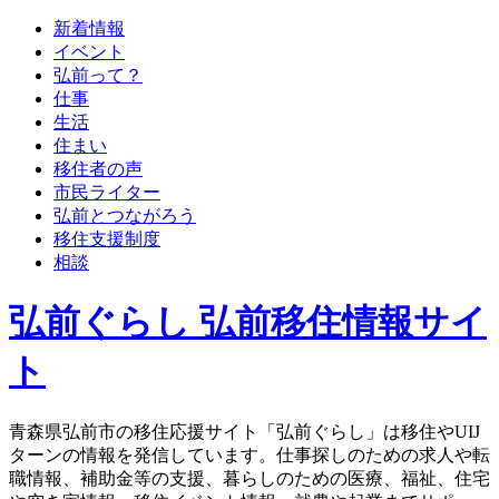
新着情報
イベント
弘前って？
仕事
生活
住まい
移住者の声
市民ライター
弘前とつながろう
移住支援制度
相談
弘前ぐらし 弘前移住情報サイ
ト
青森県弘前市の移住応援サイト「弘前ぐらし」は移住やUIJ
ターンの情報を発信しています。仕事探しのための求人や転
職情報、補助金等の支援、暮らしのための医療、福祉、住宅