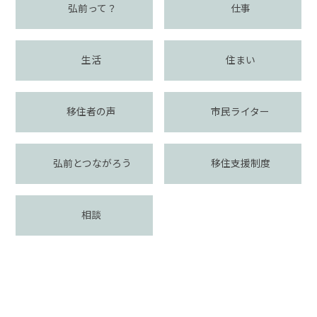
弘前って？
仕事
生活
住まい
移住者の声
市民ライター
弘前とつながろう
移住支援制度
相談