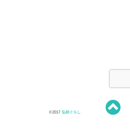
就職
創業・起業
市民ライター
就農
弘前とつながろう！
移住者の声
移住支援制度
関連リンク一覧
【特集】ヒロとサキ
資料ダウンロード
よくある質問
お問い合わせ
プライバシーポリシー
サイトマップ
©2017
弘前ぐらし