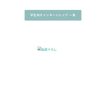
学生向けインターンシップ 一覧
弘前市 企画部企画課人口減少対策担当
青森県弘前市大字上白銀町1-1
TEL:0172-40-7121（直通）
新着情報
生活
弘前って？
住まい
イベント
相談
仕事
ひろさき移住サポートセンタ
ー
東京事務所