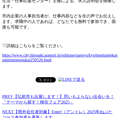
生活・仕事応援センター）主催による、求人説明会を開催し
ます。
市内企業の人事担当者が、仕事内容などを生の声でお伝えし
ます。求職中の人であれば、どなたでも無料で参加でき、面
接も可能です。
▽詳細はこちらをご覧ください。
https://www.city.hirosaki.aomori.jp/oshirase/sangyo/kyujinsetumeikai
minimennsetukai250526.html
PREV
【弘前市も出展します！】思いもよらない出会いを！
「テーマから探す！移住フェア2025」
NEXT
【県外在住者対象】Entre!（アントレ）2025年ねぷた
コース参加者を募集します