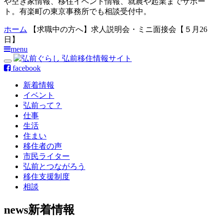
や空き家情報、移住イベント情報、就農や起業までサポー
ト。有楽町の東京事務所でも相談受付中。
ホーム
【求職中の方へ】求人説明会・ミニ面接会【５月26
日】
menu
facebook
新着情報
イベント
弘前って？
仕事
生活
住まい
移住者の声
市民ライター
弘前とつながろう
移住支援制度
相談
news
新着情報