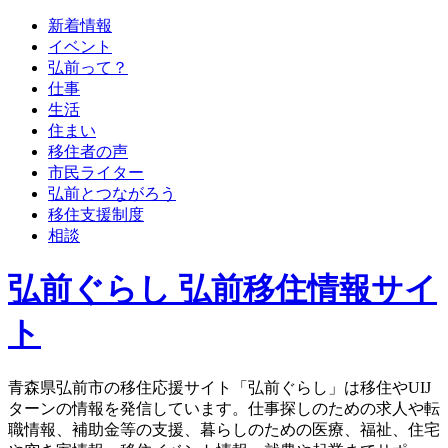
新着情報
イベント
弘前って？
仕事
生活
住まい
移住者の声
市民ライター
弘前とつながろう
移住支援制度
相談
弘前ぐらし 弘前移住情報サイ
ト
青森県弘前市の移住応援サイト「弘前ぐらし」は移住やUIJ
ターンの情報を発信しています。仕事探しのための求人や転
職情報、補助金等の支援、暮らしのための医療、福祉、住宅