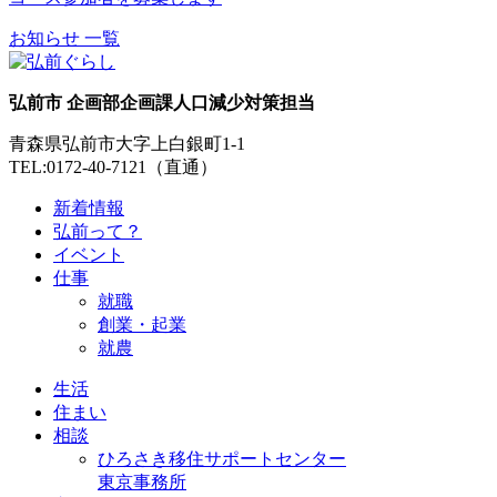
お知らせ 一覧
弘前市 企画部企画課人口減少対策担当
青森県弘前市大字上白銀町1-1
TEL:0172-40-7121（直通）
新着情報
弘前って？
イベント
仕事
就職
創業・起業
就農
生活
住まい
相談
ひろさき移住サポートセンター
東京事務所