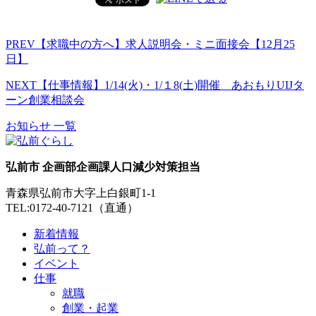
PREV
【求職中の方へ】求人説明会・ミニ面接会【12月25
日】
NEXT
【仕事情報】1/14(火)・1/１8(土)開催 あおもりUIJタ
ーン創業相談会
お知らせ 一覧
弘前市 企画部企画課人口減少対策担当
青森県弘前市大字上白銀町1-1
TEL:0172-40-7121（直通）
新着情報
弘前って？
イベント
仕事
就職
創業・起業