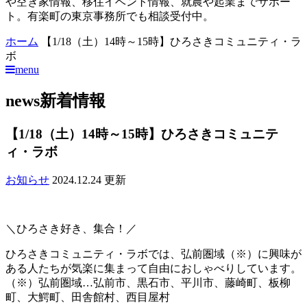
や空き家情報、移住イベント情報、就農や起業までサポー
ト。有楽町の東京事務所でも相談受付中。
ホーム
【1/18（土）14時～15時】ひろさきコミュニティ・ラ
ボ
menu
news
新着情報
【1/18（土）14時～15時】ひろさきコミュニテ
ィ・ラボ
お知らせ
2024.12.24 更新
＼ひろさき好き、集合！／
ひろさきコミュニティ・ラボでは、弘前圏域（※）に興味が
ある人たちが気楽に集まって自由におしゃべりしています。
（※）弘前圏域…弘前市、黒石市、平川市、藤崎町、板柳
町、大鰐町、田舎館村、西目屋村