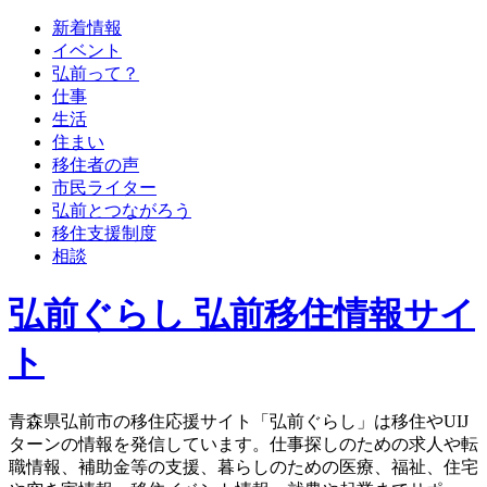
新着情報
イベント
弘前って？
仕事
生活
住まい
移住者の声
市民ライター
弘前とつながろう
移住支援制度
相談
弘前ぐらし 弘前移住情報サイ
ト
青森県弘前市の移住応援サイト「弘前ぐらし」は移住やUIJ
ターンの情報を発信しています。仕事探しのための求人や転
職情報、補助金等の支援、暮らしのための医療、福祉、住宅