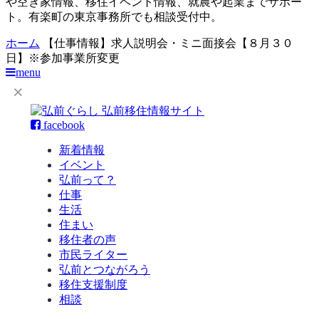
や空き家情報、移住イベント情報、就農や起業までサポー
ト。有楽町の東京事務所でも相談受付中。
ホーム
【仕事情報】求人説明会・ミニ面接会【８月３０
日】※参加事業所変更
menu
facebook
新着情報
イベント
弘前って？
仕事
生活
住まい
移住者の声
市民ライター
弘前とつながろう
移住支援制度
相談