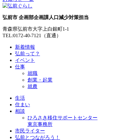
弘前市 企画部企画課人口減少対策担当
青森県弘前市大字上白銀町1-1
TEL:0172-40-7121（直通）
新着情報
弘前って？
イベント
仕事
就職
創業・起業
就農
生活
住まい
相談
ひろさき移住サポートセンター
東京事務所
市民ライター
弘前とつながろう！