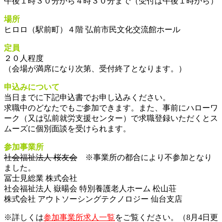
午後１時３０分から４時３０分まで（受付は午後１時から）
場所
ヒロロ（駅前町）４階 弘前市民文化交流館ホール
定員
２０人程度
（会場が満席になり次第、受付終了となります。）
申込みについて
当日までに下記申込書でお申し込みください。
求職中のどなたでもご参加できます。また、事前にハローワ
ーク（又は弘前就労支援センター）で求職登録いただくとス
ムーズに個別面談を受けられます。
参加事業所
社会福祉法人 桜友会
※事業所の都合により不参加となり
ました。
冨士見総業 株式会社
社会福祉法人 嶽暘会 特別養護老人ホーム 松山荘
株式会社 アウトソーシングテクノロジー 仙台支店
※詳しくは
参加事業所求人一覧
をご覧ください。（8月4日更