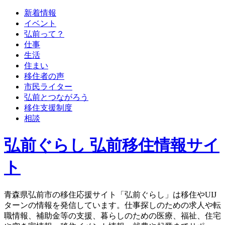
新着情報
イベント
弘前って？
仕事
生活
住まい
移住者の声
市民ライター
弘前とつながろう
移住支援制度
相談
弘前ぐらし 弘前移住情報サイ
ト
青森県弘前市の移住応援サイト「弘前ぐらし」は移住やUIJ
ターンの情報を発信しています。仕事探しのための求人や転
職情報、補助金等の支援、暮らしのための医療、福祉、住宅