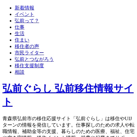
新着情報
イベント
弘前って？
仕事
生活
住まい
移住者の声
市民ライター
弘前とつながろう
移住支援制度
相談
弘前ぐらし 弘前移住情報サイ
ト
青森県弘前市の移住応援サイト「弘前ぐらし」は移住やUIJ
ターンの情報を発信しています。仕事探しのための求人や転
職情報、補助金等の支援、暮らしのための医療、福祉、住宅