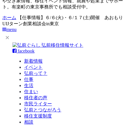
や空き家情報、移住イベント情報、就農や起業までサポー
ト。有楽町の東京事務所でも相談受付中。
ホーム
【仕事情報】６/６(火)・６/１７(土)開催 あおもり
UIJターン創業相談会in東京
menu
facebook
新着情報
イベント
弘前って？
仕事
生活
住まい
移住者の声
市民ライター
弘前とつながろう
移住支援制度
相談