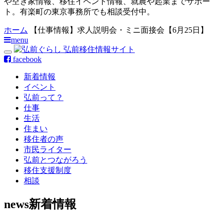
や空き家情報、移住イベント情報、就農や起業までサポー
ト。有楽町の東京事務所でも相談受付中。
ホーム
【仕事情報】求人説明会・ミニ面接会【6月25日】
menu
facebook
新着情報
イベント
弘前って？
仕事
生活
住まい
移住者の声
市民ライター
弘前とつながろう
移住支援制度
相談
news
新着情報