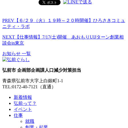
PREV
【６/２９（火）１９時～２０時開催】ひろさきコミュ
ニティ・ラボ
NEXT
【仕事情報】7/17(土)開催 あおもりUIJターン創業相
談会in東京
お知らせ 一覧
弘前市 企画部企画課人口減少対策担当
青森県弘前市大字上白銀町1-1
TEL:0172-40-7121（直通）
新着情報
弘前って？
イベント
仕事
就職
創業・起業