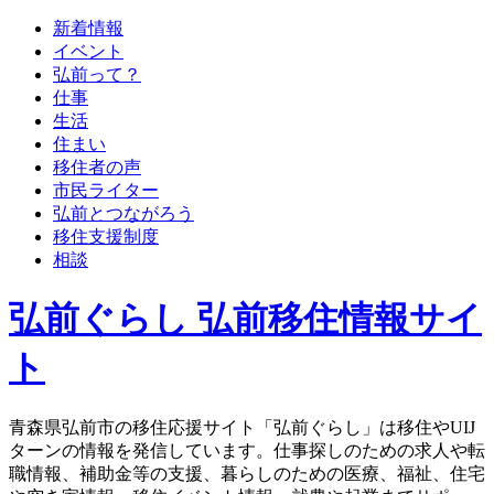
新着情報
イベント
弘前って？
仕事
生活
住まい
移住者の声
市民ライター
弘前とつながろう
移住支援制度
相談
弘前ぐらし 弘前移住情報サイ
ト
青森県弘前市の移住応援サイト「弘前ぐらし」は移住やUIJ
ターンの情報を発信しています。仕事探しのための求人や転
職情報、補助金等の支援、暮らしのための医療、福祉、住宅