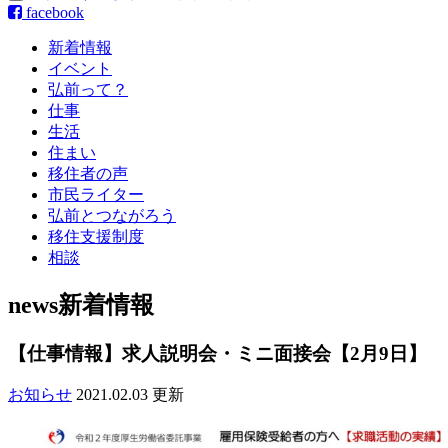
facebook
新着情報
イベント
弘前って？
仕事
生活
住まい
移住者の声
市民ライター
弘前とつながろう
移住支援制度
相談
news
新着情報
【仕事情報】求人説明会・ミニ面接会【2月9日】
お知らせ
2021.02.03 更新