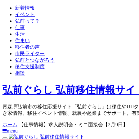
新着情報
イベント
弘前って？
仕事
生活
住まい
移住者の声
市民ライター
弘前とつながろう
移住支援制度
相談
弘前ぐらし 弘前移住情報サイ
青森県弘前市の移住応援サイト「弘前ぐらし」は移住やUIJ
き家情報、移住イベント情報、就農や起業までサポート。有
ホーム
【仕事情報】求人説明会・ミニ面接会【2月9日】
menu