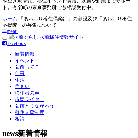
や空き家情報、移住イベント情報、就農や起業までサポー
ト。有楽町の東京事務所でも相談受付中。
ホーム
「あおもり移住倶楽部」の創設及び「あおもり移住
応援隊」の募集について
menu
facebook
新着情報
イベント
弘前って？
仕事
生活
住まい
移住者の声
市民ライター
弘前とつながろう
移住支援制度
相談
news
新着情報