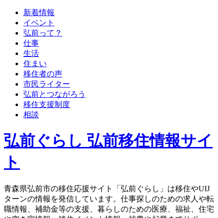
新着情報
イベント
弘前って？
仕事
生活
住まい
移住者の声
市民ライター
弘前とつながろう
移住支援制度
相談
弘前ぐらし 弘前移住情報サイ
ト
青森県弘前市の移住応援サイト「弘前ぐらし」は移住やUIJ
ターンの情報を発信しています。仕事探しのための求人や転
職情報、補助金等の支援、暮らしのための医療、福祉、住宅