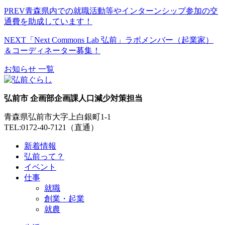
PREV
青森県内での就職活動等やインターンシップ参加の交
通費を助成しています！
NEXT
「Next Commons Lab 弘前」ラボメンバー（起業家）
＆コーディネーター募集！
お知らせ 一覧
弘前市 企画部企画課人口減少対策担当
青森県弘前市大字上白銀町1-1
TEL:0172-40-7121（直通）
新着情報
弘前って？
イベント
仕事
就職
創業・起業
就農