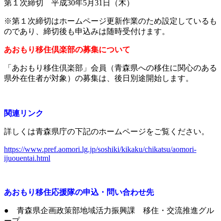
第１次締切 平成30年5月31日（木）
※第１次締切はホームページ更新作業のため設定しているも
のであり、締切後も申込みは随時受付けます。
あおもり移住倶楽部の募集について
「あおもり移住倶楽部」会員（青森県への移住に関心のある
県外在住者が対象）の募集は、後日別途開始します。
関連リンク
詳しくは青森県庁の下記のホームページをご覧ください。
https://www.pref.aomori.lg.jp/soshiki/kikaku/chikatsu/aomori-
ijuouentai.html
あおもり移住応援隊の申込・問い合わせ先
● 青森県企画政策部地域活力振興課 移住・交流推進グル
ープ