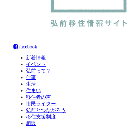
facebook
新着情報
イベント
弘前って？
仕事
生活
住まい
移住者の声
市民ライター
弘前とつながろう
移住支援制度
相談