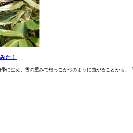
みた！
地帯に生え、雪の重みで根っこが弓のように曲がることから、「ネ