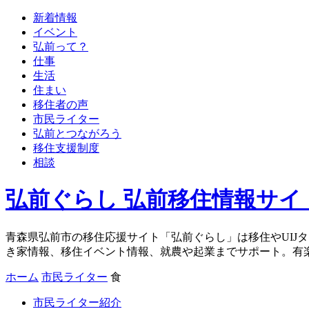
新着情報
イベント
弘前って？
仕事
生活
住まい
移住者の声
市民ライター
弘前とつながろう
移住支援制度
相談
弘前ぐらし 弘前移住情報サイ
青森県弘前市の移住応援サイト「弘前ぐらし」は移住やUIJ
き家情報、移住イベント情報、就農や起業までサポート。有
ホーム
市民ライター
食
市民ライター紹介